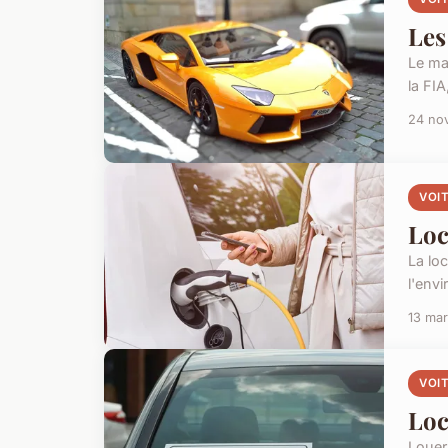
Les
Le ma
la FI
24 no
VOI
Loc
La lo
l'env
13 ma
VOI
Loc
Louer