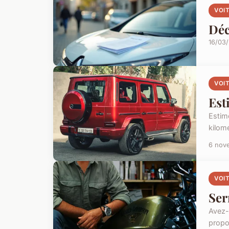
VOI
Déc
16/03
VOI
Est
Estime
kilomé
6 nov
VOI
Ser
Avez-
propo