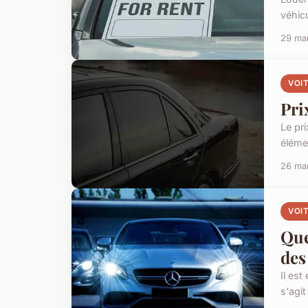
véhic
29 ma
VOI
Pri
Le pr
élémen
26 ma
VOI
Que
des
Il est
s'agit