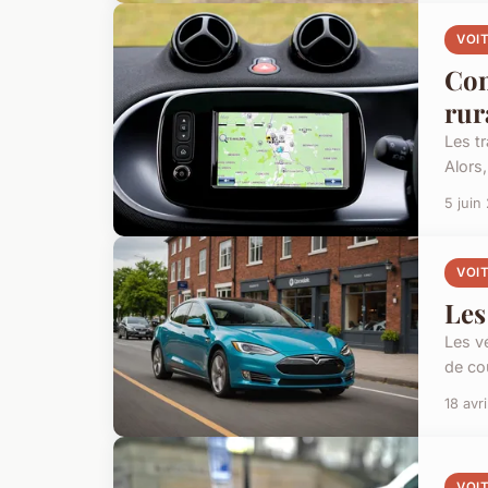
VOI
Com
rur
Les tr
Alors
5 juin
VOI
Les
Les v
de co
18 avr
VOI