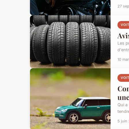
27 se
VOI
Avi
Les p
d'ent
10 ma
VOI
Com
une
Qui a
tendre
5 juin