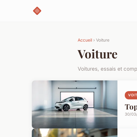
Accueil
› Voiture
Voiture
Voitures, essais et comp
VOI
Top
30/03