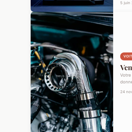
5 juin
VOI
Ven
Votre
donné
24 no