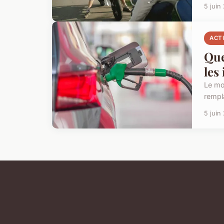
5 juin
ACT
Que
les
Le mo
rempl
5 juin