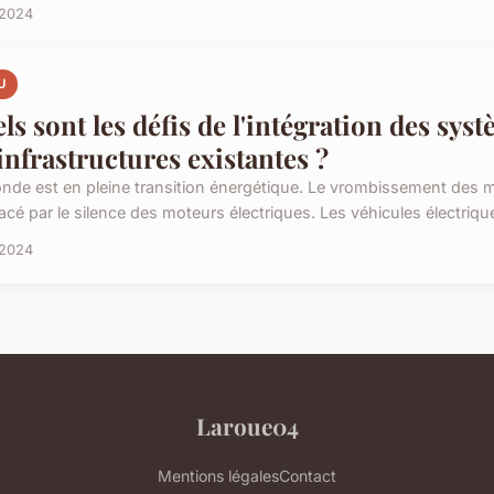
 2024
U
ls sont les défis de l'intégration des sy
 infrastructures existantes ?
nde est en pleine transition énergétique. Le vrombissement des 
acé par le silence des moteurs électriques. Les véhicules électriqu
 2024
Laroue04
Mentions légales
Contact