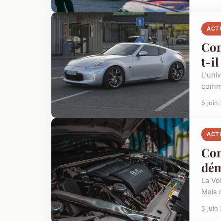
ACT
Com
t-i
L'uni
comme 
5 juin
ACT
Com
dém
La Vo
Mais 
5 juin