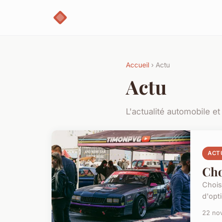
Accueil
› Actu
Actu
L'actualité automobile e
ACT
Cho
Chois
d'opti
22 no