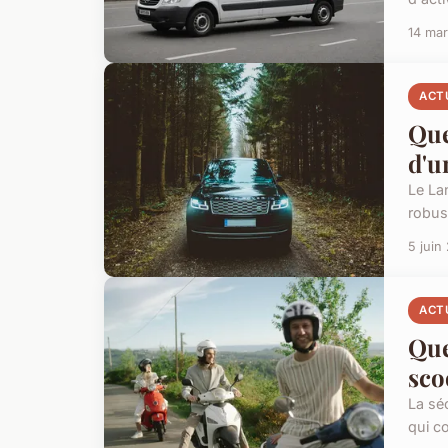
14 ma
ACT
Que
d'u
Le La
robus
5 juin
ACT
Que
sco
La sé
qui c