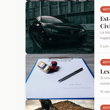
ACT
Est
Civ
La Ho
traje
5 juin
ACT
Les
Si vo
ruine
10 ma
ACT