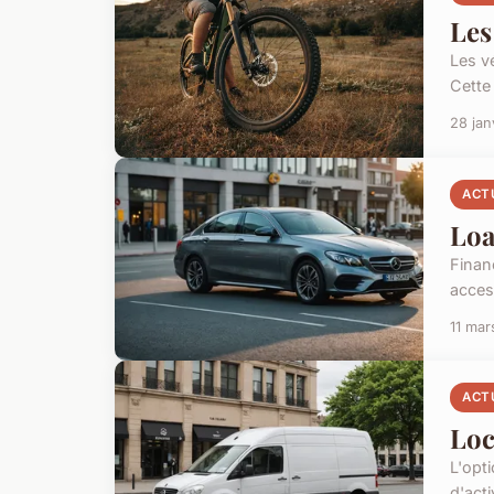
Les
Les vé
Cette
28 jan
ACT
Loa
Finan
acces
11 mar
ACT
Loc
L'opti
d'act